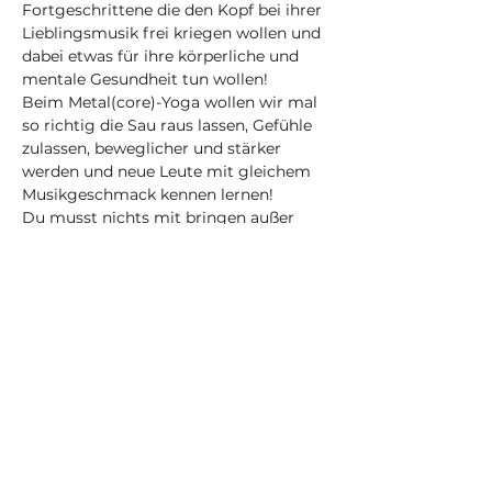
Fortgeschrittene die den Kopf bei ihrer 
Lieblingsmusik frei kriegen wollen und 
dabei etwas für ihre körperliche und 
mentale Gesundheit tun wollen! 
Beim Metal(core)-Yoga wollen wir mal 
so richtig die Sau raus lassen, Gefühle 
zulassen, beweglicher und stärker 
werden und neue Leute mit gleichem 
Musikgeschmack kennen lernen! 
Du musst nichts mit bringen außer 
gemütlicher Kleidung!
Die Playlist aus dem Kurs wird jede 
Woche veröffentlicht. Den Link findest 
du in meinen Instagram-Storys auf 
Dein Selbstfürsorge-Yogastudio in 
Nürnberg und online 
(@karma_obscura_nbg) • Instagram-
Fotos und -Videos
Achtung: Durch den Einsatz von Musik 
ist dieser Kurs im Gegensatz zu 