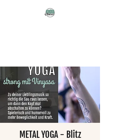
Karma Obscura
Dein Selbstfürsorge-
Yogastudio in Nürnberg
und online!
METAL YOGA - Blitz