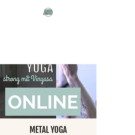
Karma Obscura
Dein Selbstfürsorge-
Yogastudio in Nürnberg
und online!
METAL YOGA