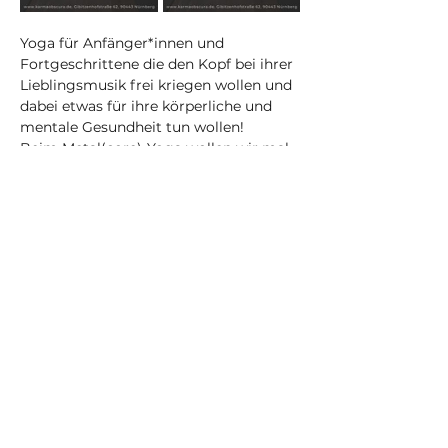
Yoga für Anfänger*innen und 
Fortgeschrittene die den Kopf bei ihrer 
Lieblingsmusik frei kriegen wollen und 
dabei etwas für ihre körperliche und 
mentale Gesundheit tun wollen! 
Beim Metal(core)-Yoga wollen wir mal 
so richtig die Sau raus lassen, Gefühle 
zulassen, beweglicher und stärker 
werden und neue Leute mit gleichem 
Musikgeschmack kennen lernen! 
Du musst nichts mit bringen außer 
gemütlicher Kleidung!
Die Playlists aus den Kursen werden 
am Ende des Monats für Monats- und 
Jahresabo-Kundschaft im exklusiven 
Monats-Newsletter veröffentlicht.
Achtung: Durch den Einsatz von Musik 
ist dieser Kurs im Gegensatz zu 
meinen anderen regelmäßigen Kursen 