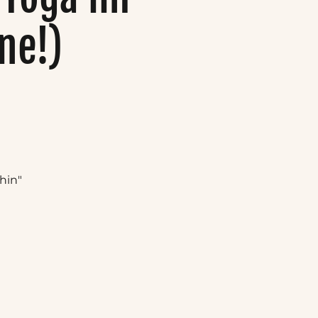
ne!)
hin"