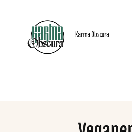
Karma Obscura
Dein Selbstfürsorge-
Yogastudio in Nürnberg
und online!
Start
Angebote
Preise
Online-Inhalte
Das Stu
Veganer