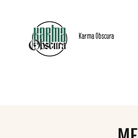
Karma Obscura
Dein Selbstfürsorge-
Yogastudio in Nürnberg
und online!
Start
Angebote
Preise
Online-Inhalte
Das Stu
ME