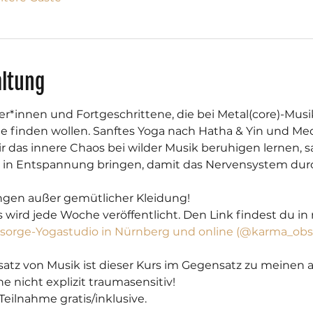
altung
er*innen und Fortgeschrittene, die bei Metal(core)-Musi
ille finden wollen. Sanftes Yoga nach Hatha & Yin und Med
ir das innere Chaos bei wilder Musik beruhigen lernen, 
l in Entspannung bringen, damit das Nervensystem durc
ngen außer gemütlicher Kleidung!
s wird jede Woche veröffentlicht. Den Link findest du i
rsorge-Yogastudio in Nürnberg und online (@karma_obs
atz von Musik ist dieser Kurs im Gegensatz zu meinen
e nicht explizit traumasensitiv!
eilnahme gratis/inklusive.