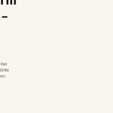
 -
 bei
tille
on.