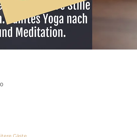
00
itere Gäste