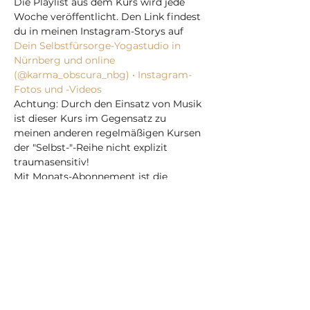
Die Playlist aus dem Kurs wird jede 
Woche veröffentlicht. Den Link findest 
du in meinen Instagram-Storys auf 
Dein Selbstfürsorge-Yogastudio in 
Nürnberg und online 
(@karma_obscura_nbg) • Instagram-
Fotos und -Videos
Achtung: Durch den Einsatz von Musik 
ist dieser Kurs im Gegensatz zu 
meinen anderen regelmäßigen Kursen 
der "Selbst-"-Reihe nicht explizit 
traumasensitiv!
Mit Monats-Abonnement ist die 
Teilnahme gratis/inklusive.
Mehr anzeigen
Tickets
Verkauf beendet