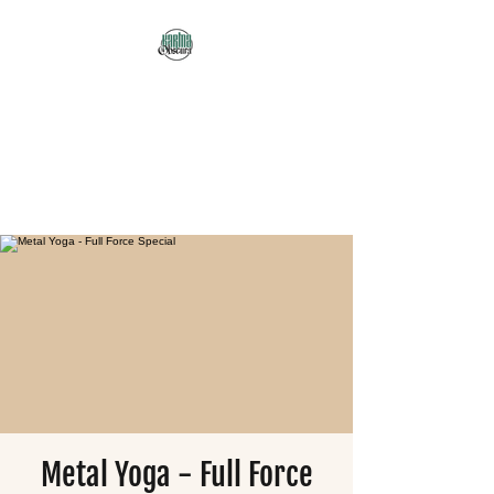
Karma Obscura
Dein Selbstfürsorge-
Yogastudio in Nürnberg
und online!
Metal Yoga - Full Force