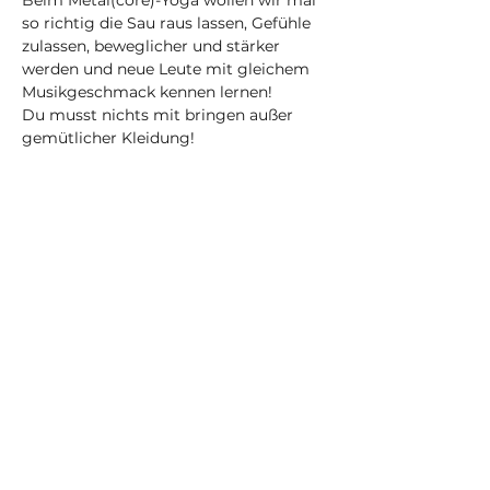
Beim Metal(core)-Yoga wollen wir mal 
so richtig die Sau raus lassen, Gefühle 
zulassen, beweglicher und stärker 
werden und neue Leute mit gleichem 
Musikgeschmack kennen lernen! 
Du musst nichts mit bringen außer 
gemütlicher Kleidung!
Die Playlist aus dem Kurs wird jede 
Woche veröffentlicht. Den Link findest 
du in meinen Instagram-Storys auf 
Dein Selbstfürsorge-Yogastudio in 
Nürnberg und online 
(@karma_obscura_nbg) • Instagram-
Fotos und -Videos
Achtung: Durch den Einsatz von Musik 
ist dieser Kurs im Gegensatz zu 
meinen anderen regelmäßigen Kursen 
der "Selbst-"-Reihe nicht explizit 
traumasensitiv!