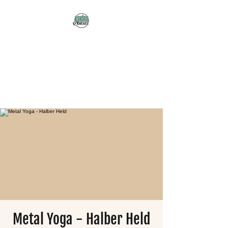
Karma Obscura
Dein Selbstfürsorge-
Yogastudio in Nürnberg
und online!
Metal Yoga - Halber Held