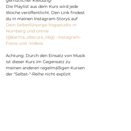
gemütlicher Kleidung!
Die Playlist aus dem Kurs wird jede 
Woche veröffentlicht. Den Link findest 
du in meinen Instagram-Storys auf 
Dein Selbstfürsorge-Yogastudio in 
Nürnberg und online 
(@karma_obscura_nbg) • Instagram-
Fotos und -Videos
Achtung: Durch den Einsatz von Musik 
ist dieser Kurs im Gegensatz zu 
meinen anderen regelmäßigen Kursen 
der "Selbst-"-Reihe nicht explizit 
traumasensitiv!
Mit Monats-Abonnement ist die 
Teilnahme gratis/inklusive.
Mehr anzeigen
Tickets