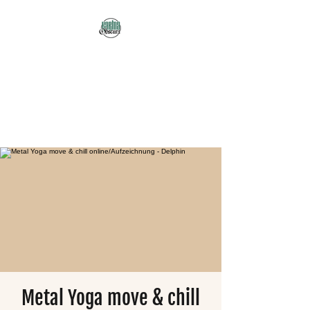
Karma Obscura
Dein Selbstfürsorge-
Yogastudio in Nürnberg
und online!
Metal Yoga move & chill