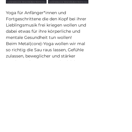
Yoga für Anfänger*innen und 
Fortgeschrittene die den Kopf bei ihrer 
Lieblingsmusik frei kriegen wollen und 
dabei etwas für ihre körperliche und 
mentale Gesundheit tun wollen!
Beim Metal(core)-Yoga wollen wir mal 
so richtig die Sau raus lassen, Gefühle 
zulassen, beweglicher und stärker 
werden und neue Leute mit gleichem 
Musikgeschmack kennen lernen!
Du musst nichts mit bringen außer 
gemütlicher Kleidung!
Die Playlist aus dem Kurs wird jede 
Woche veröffentlicht. Den Link findest 
du in meinen Instagram-Storys auf 
Dein Selbstfürsorge-Yogastudio in 
Nürnberg und online 
(@karma_obscura_nbg) • Instagram-
Fotos und -Videos