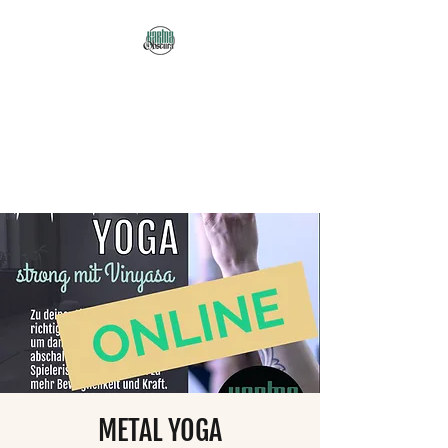
Karma Obscura
Dein Selbstfürsorge-
Yogastudio in Nürnberg
und online!
METAL YOGA