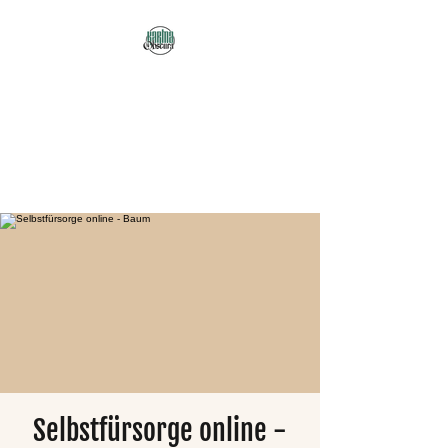
Karma Obscura
Dein Selbstfürsorge-
Yogastudio in Nürnberg
und online!
Selbstfürsorge online -