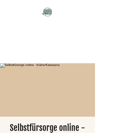
Karma Obscura
Dein Selbstfürsorge-
Yogastudio in Nürnberg
und online!
Selbstfürsorge online -