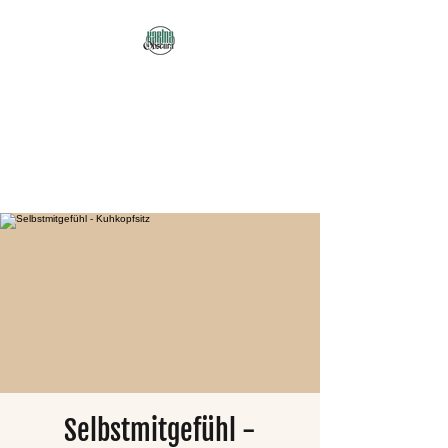
Karma Obscura
Dein Selbstfürsorge-
Yogastudio in Nürnberg
und online!
Selbstmitgefühl -