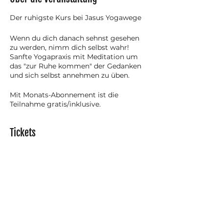
Der ruhigste Kurs bei Jasus Yogawege
​Wenn du dich danach sehnst gesehen
zu werden, nimm dich selbst wahr!
Sanfte Yogapraxis mit Meditation um
das "zur Ruhe kommen" der Gedanken
und sich selbst annehmen zu üben.
Mit Monats-Abonnement ist die
Teilnahme gratis/inklusive.
Hierzu bitte bei Buchung mit deinem
Benutzerkonto angemeldet sein, damit
Tickets
der Kaufpreis bei Checkout abgezogen
werden kann!
Neurodivergenz-verträglich, queerer
Verkauf beendet
save(r) space, traumasensitiv!
Tickettyp
Einzelticket - Online
Mehr Infos