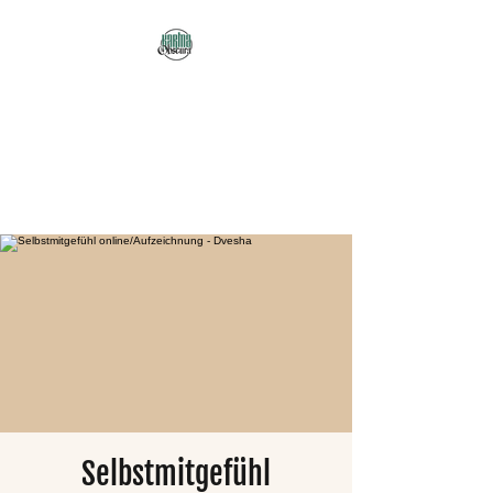
Karma Obscura
Dein Selbstfürsorge-
Yogastudio in Nürnberg
und online!
Selbstmitgefühl