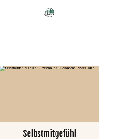
Karma Obscura
Dein Selbstfürsorge-
Yogastudio in Nürnberg
und online!
Selbstmitgefühl