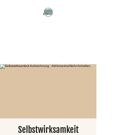
Karma Obscura
Dein Selbstfürsorge-
Yogastudio in Nürnberg
und online!
Selbstwirksamkeit