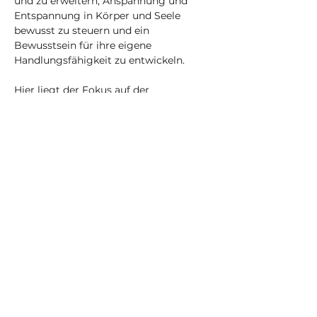
und zu erweitern, Anspannung und 
Entspannung in Körper und Seele 
bewusst zu steuern und ein 
Bewusstsein für ihre eigene 
Handlungsfähigkeit zu entwickeln.
Hier liegt der Fokus auf der 
körperlichen Asana-Praxis.
Mehr anzeigen
Tickets
Verkauf beendet
Tickettyp
Einzelticket - Online
Mehr Infos
Preis