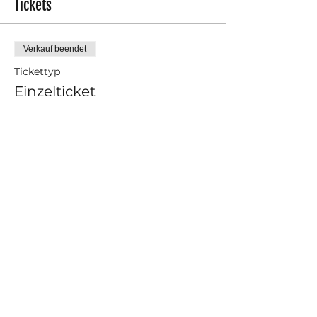
Tickets
Verkauf beendet
Tickettyp
Einzelticket
Mehr Infos
Preis
12,00 €
Verkauf beendet
Tickettyp
Schnupperstunde für Neue
Mehr Infos
Preis