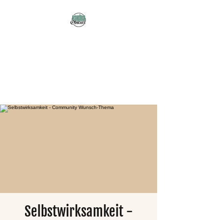
Karma Obscura
Dein Selbstfürsorge-
Yogastudio in Nürnberg
und online!
Selbstwirksamkeit -