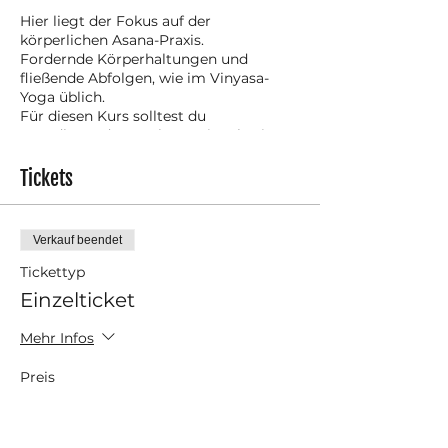
Hier liegt der Fokus auf der
körperlichen Asana-Praxis.
Fordernde Körperhaltungen und
fließende Abfolgen, wie im Vinyasa-
Yoga üblich.
Für diesen Kurs solltest du
grundlegende Yogakenntnisse besitzen.
Neurodivergenz-verträglich, queerer
Tickets
save(r) space, traumasensitiv!
Verkauf beendet
Tickettyp
Einzelticket
Mehr Infos
Preis
12,00 €