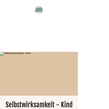
Karma Obscura
Dein Selbstfürsorge-
Yogastudio in Nürnberg
und online!
Selbstwirksamkeit - Kind