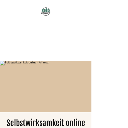
Karma Obscura
Dein Selbstfürsorge-
Yogastudio in Nürnberg
und online!
Selbstwirksamkeit online