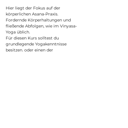
Hier liegt der Fokus auf der 
körperlichen Asana-Praxis.
Fordernde Körperhaltungen und 
fließende Abfolgen, wie im Vinyasa-
Yoga üblich.
Für diesen Kurs solltest du 
grundlegende Yogakenntnisse 
besitzen, oder einen der 
Anfänger*innen-Workshops besucht 
haben.
Mehr anzeigen
Tickets
Verkauf beendet
Tickettyp
Einzelticket - Online