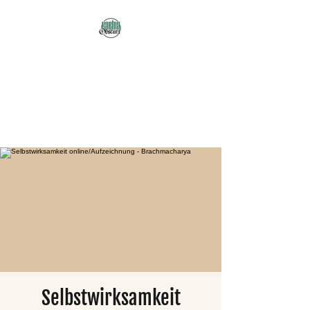
Karma Obscura
Dein Selbstfürsorge-
Yogastudio in Nürnberg
und online!
Selbstwirksamkeit