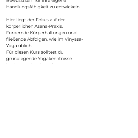
Bewusstsein für ihre eigene 
Handlungsfähigkeit zu entwickeln.
Hier liegt der Fokus auf der 
körperlichen Asana-Praxis.
Fordernde Körperhaltungen und 
fließende Abfolgen, wie im Vinyasa-
Yoga üblich.
Für diesen Kurs solltest du 
grundlegende Yogakenntnisse 
besitzen, oder einen der 
Anfänger*innen-Workshops besucht 
haben.
Mehr anzeigen
Tickets
Verkauf beendet
Tickettyp