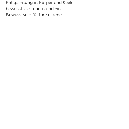
Entspannung in Körper und Seele 
bewusst zu steuern und ein 
Bewusstsein für ihre eigene 
Handlungsfähigkeit zu entwickeln.
Hier liegt der Fokus auf der 
körperlichen Asana-Praxis.
Fordernde Körperhaltungen und 
fließende Abfolgen, wie im Vinyasa-
Yoga üblich.
Für diesen Kurs solltest du 
grundlegende Yogakenntnisse 
besitzen, oder einen der 
Anfänger*innen-Workshops besucht 
haben.
Mehr anzeigen
Diese Veranstaltung teilen