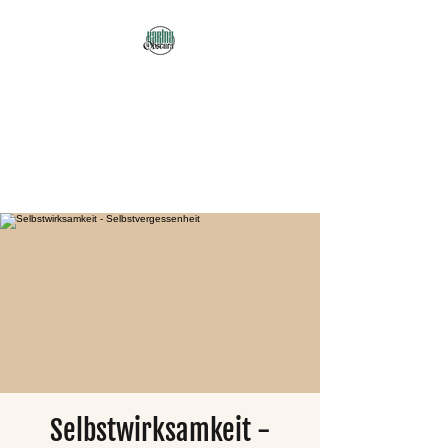
Karma Obscura
Dein Selbstfürsorge-
Yogastudio in Nürnberg
und online!
Selbstwirksamkeit -