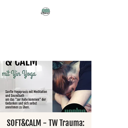
Karma Obscura
Dein Selbstfürsorge-
Yogastudio in Nürnberg
und online!
SOFT&CALM - TW Trauma: