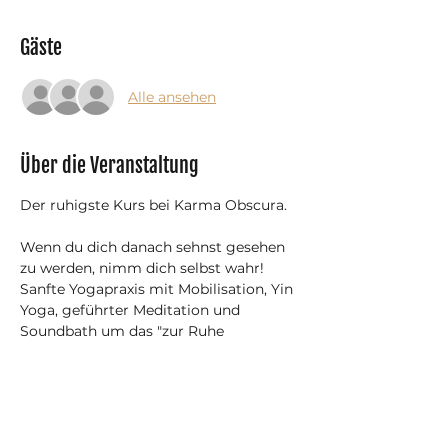
Gäste
Alle ansehen
Über die Veranstaltung
Der ruhigste Kurs bei Karma Obscura.
​Wenn du dich danach sehnst gesehen 
zu werden, nimm dich selbst wahr!
Sanfte Yogapraxis mit Mobilisation, Yin 
Yoga, geführter Meditation und 
Soundbath um das "zur Ruhe 
kommen" der Gedanken und sich 
selbst annehmen zu üben.
Mit Monats- und Jahres-Abonnement 
ist die Teilnahme gratis/inklusive.