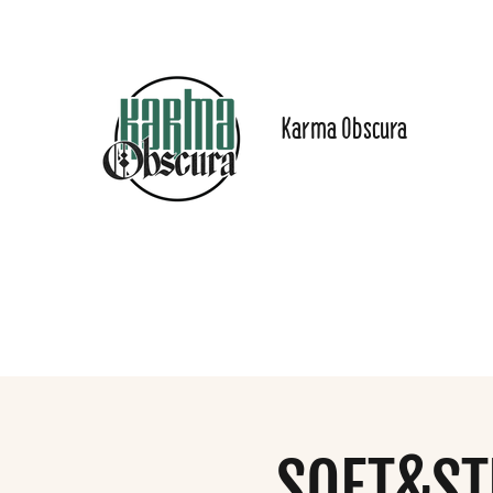
Karma Obscura
Dein Selbstfürsorge-
Yogastudio in Nürnberg
und online!
Start
Angebote
Preise
Online-Inhalte
Das Stu
SOFT&ST