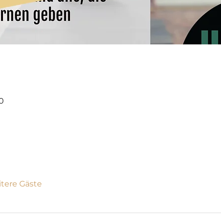
00
itere Gäste