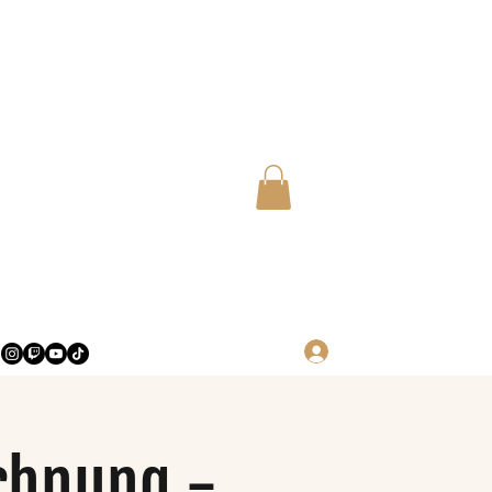
Log in
chnung -