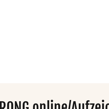
dio
Organisation
Mehr
RONG online/Aufzei