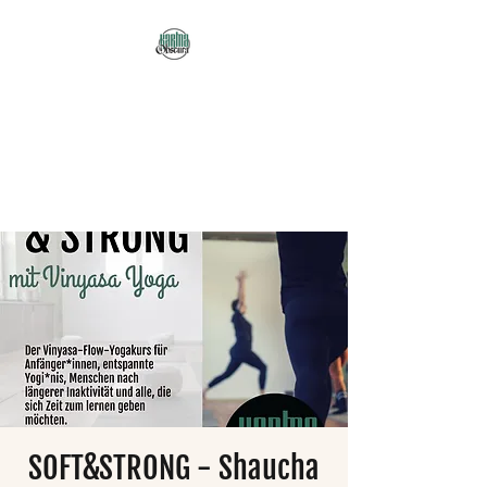
Karma Obscura
Dein Selbstfürsorge-
Yogastudio in Nürnberg
und online!
SOFT&STRONG - Shaucha