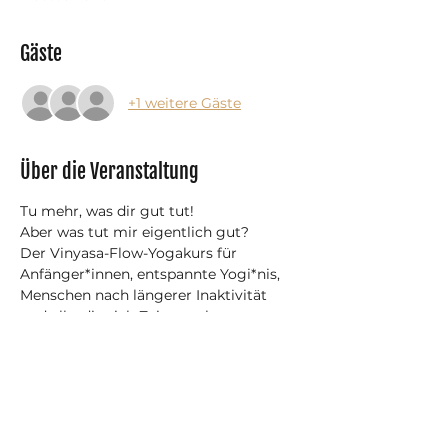
Gäste
+1 weitere Gäste
Über die Veranstaltung
Tu mehr, was dir gut tut!
Aber was tut mir eigentlich gut?
Der Vinyasa-Flow-Yogakurs für 
Anfänger*innen, entspannte Yogi*nis, 
Menschen nach längerer Inaktivität 
und alle, die sich Zeit zum lernen 
geben möchten.
Dein Kurs für körperliche und mentale 
Gesundheit.
Vinyasa-Flow-Yoga mit länger 
gehaltenen Asanas für Anfänger*innen 