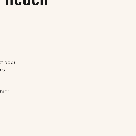
t aber
is
hin"