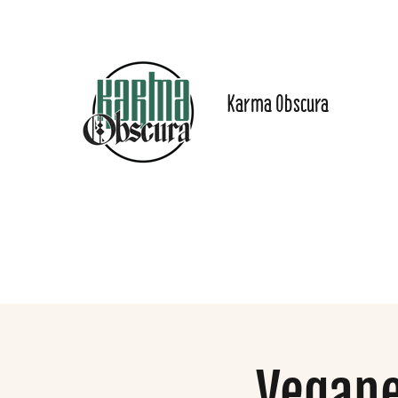
Karma Obscura
Dein Selbstfürsorge-
Yogastudio in Nürnberg
und online!
Start
Angebote
Preise
Online-Inhalte
Das Stu
Vegane