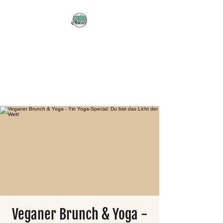
Karma Obscura
Dein Selbstfürsorge-
Yogastudio in Nürnberg
und online!
Veganer Brunch & Yoga -