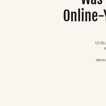
Online-
1,5 S
Verin