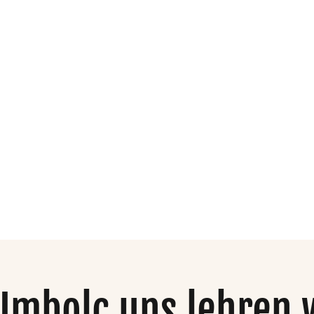
dio
Organisation
Mehr
Imbolc uns lehren w