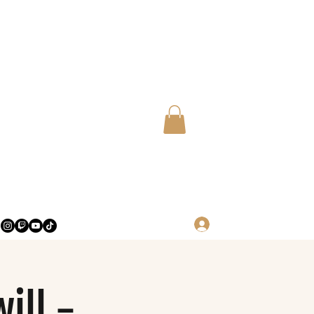
Log in
ill -