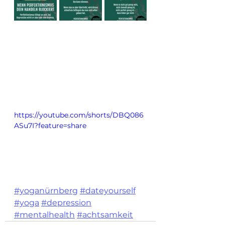
https://youtube.com/shorts/DBQ086
ASu7I?feature=share
#yoganürnberg
#dateyourself
#yoga
#depression
#mentalhealth
#achtsamkeit