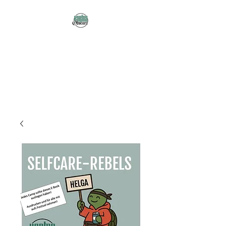
Karma Obscura
Dein Selbstfürsorge-
Yogastudio in Nürnberg
und online!