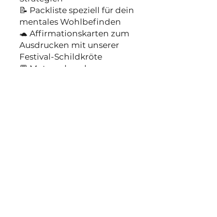
📝 Packliste speziell für dein
mentales Wohlbefinden
🐢 Affirmationskarten zum
Ausdrucken mit unserer
Festival-Schildkröte
💬 Mutmachende
Gedanken, wenn alles zu
viel wird
📖 12 Seiten empowernder
Content im PDF-Format
Ob du das erste Mal ein
Festival planst oder zum
hundertsten Mal daran
zweifelst, ob du’s wirklich
schaffst - dieses E-Book will
dich begleiten.
Ehrlich. Alltagsnah. Ohne