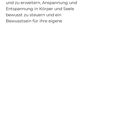
und zu erweitern, Anspannung und 
Entspannung in Körper und Seele 
bewusst zu steuern und ein 
Bewusstsein für ihre eigene 
Handlungsfähigkeit zu entwickeln.
Hier liegt der Fokus auf der 
körperlichen Asana-Praxis.
Fordernde Körperhaltungen und 
fließende Abfolgen, wie im Vinyasa-
Yoga üblich.
Für diesen Kurs solltest du 
grundlegende Yogakenntnisse 
besitzen, oder den Kurs Activate 
Yourself: sanft bereits öfter besucht 
haben.
Mehr anzeigen