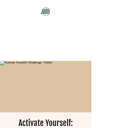
Karma Obscura
Dein Selbstfürsorge-
Yogastudio in Nürnberg
und online!
Activate Yourself: