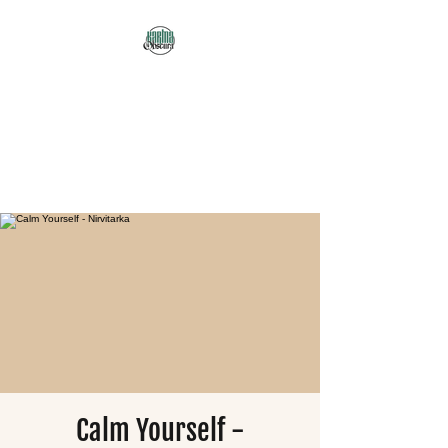
Karma Obscura
Dein Selbstfürsorge-
Yogastudio in Nürnberg
und online!
Calm Yourself -