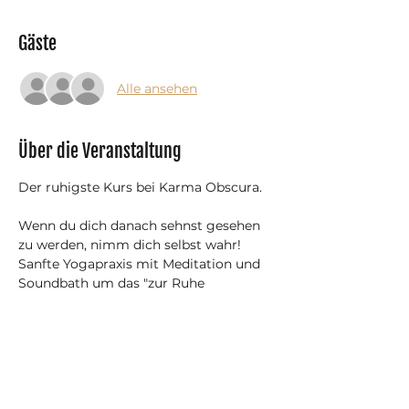
Gäste
Alle ansehen
Über die Veranstaltung
Der ruhigste Kurs bei Karma Obscura.
​Wenn du dich danach sehnst gesehen 
zu werden, nimm dich selbst wahr!
Sanfte Yogapraxis mit Meditation und 
Soundbath um das "zur Ruhe 
kommen" der Gedanken und sich 
selbst annehmen zu üben.
Mit Monats- und Jahres-Abonnement 
ist die Teilnahme gratis/inklusive.
Hierzu bitte bei Buchung mit deinem 