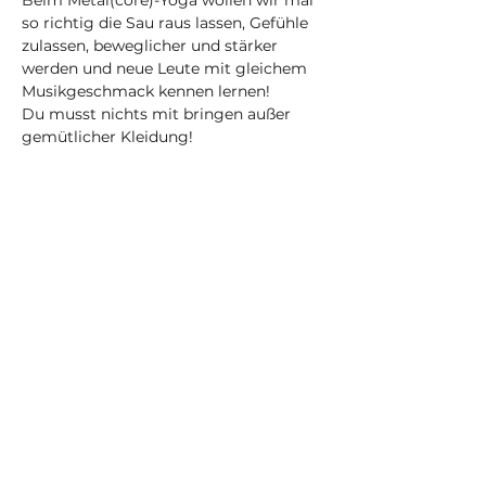
Beim Metal(core)-Yoga wollen wir mal 
so richtig die Sau raus lassen, Gefühle 
zulassen, beweglicher und stärker 
werden und neue Leute mit gleichem 
Musikgeschmack kennen lernen! 
Du musst nichts mit bringen außer 
gemütlicher Kleidung!
Die Playlist aus dem Kurs wird jede 
Woche veröffentlicht. Den Link findest 
du in meinen Instagram-Storys auf 
Dein Selbstfürsorge-Yogastudio in 
Nürnberg und online 
(@karma_obscura_nbg) • Instagram-
Fotos und -Videos
Achtung: Durch den Einsatz von Musik 
ist dieser Kurs im Gegensatz zu 
meinen anderen regelmäßigen Kursen 
der "Selbst-"-Reihe nicht explizit 
traumasensitiv!