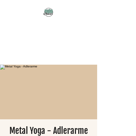
Karma Obscura
Dein Selbstfürsorge-
Yogastudio in Nürnberg
und online!
Metal Yoga - Adlerarme