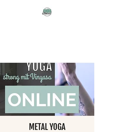
Karma Obscura
Dein Selbstfürsorge-
Yogastudio in Nürnberg
und online!
METAL YOGA