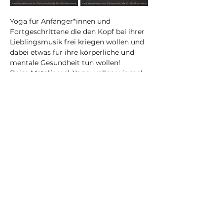
Yoga für Anfänger*innen und 
Fortgeschrittene die den Kopf bei ihrer 
Lieblingsmusik frei kriegen wollen und 
dabei etwas für ihre körperliche und 
mentale Gesundheit tun wollen! 
Beim Metal(core)-Yoga wollen wir mal 
so richtig die Sau raus lassen, Gefühle 
zulassen, beweglicher und stärker 
werden und neue Leute mit gleichem 
Musikgeschmack kennen lernen! 
Du musst nichts mit bringen außer 
gemütlicher Kleidung!
Die Playlists aus den Kursen werden 
am Ende des Monats für Monats- und 
Jahresabo-Kundschaft im exklusiven 
Monats-Newsletter veröffentlicht.
Achtung: Durch den Einsatz von Musik 
ist dieser Kurs im Gegensatz zu 
meinen anderen regelmäßigen Kursen 