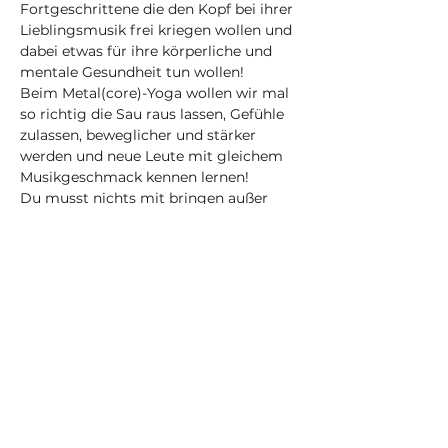
Fortgeschrittene die den Kopf bei ihrer 
Lieblingsmusik frei kriegen wollen und 
dabei etwas für ihre körperliche und 
mentale Gesundheit tun wollen! 
Beim Metal(core)-Yoga wollen wir mal 
so richtig die Sau raus lassen, Gefühle 
zulassen, beweglicher und stärker 
werden und neue Leute mit gleichem 
Musikgeschmack kennen lernen! 
Du musst nichts mit bringen außer 
gemütlicher Kleidung!
Die Playlist aus dem Kurs wird jede 
Woche veröffentlicht. Den Link findest 
du in meinen Instagram-Storys auf 
Dein Selbstfürsorge-Yogastudio in 
Nürnberg und online 
(@karma_obscura_nbg) • Instagram-
Fotos und -Videos
Achtung: Durch den Einsatz von Musik 
ist dieser Kurs im Gegensatz zu 