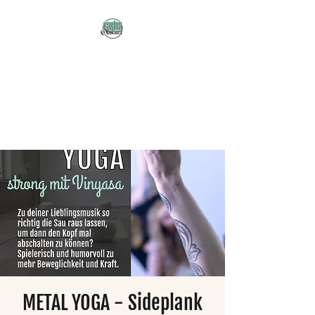
Karma Obscura
Dein Selbstfürsorge-
Yogastudio in Nürnberg
und online!
METAL YOGA - Sideplank