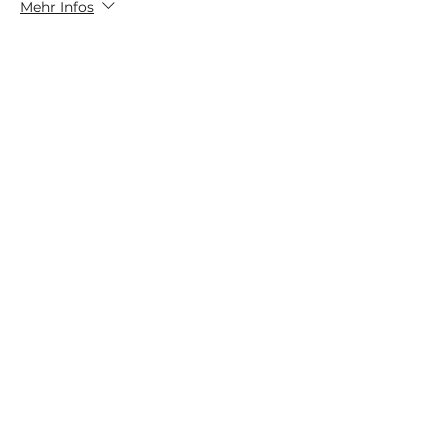
Mehr Infos
Preis
12,00 €
Verkauf beendet
Tickettyp
Schnupperstunde für Neue
Mehr Infos
Preis
0,00 €
Diese Veranstaltung teilen