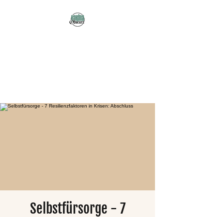
Karma Obscura
Dein Selbstfürsorge-
Yogastudio in Nürnberg
und online!
Selbstfürsorge - 7