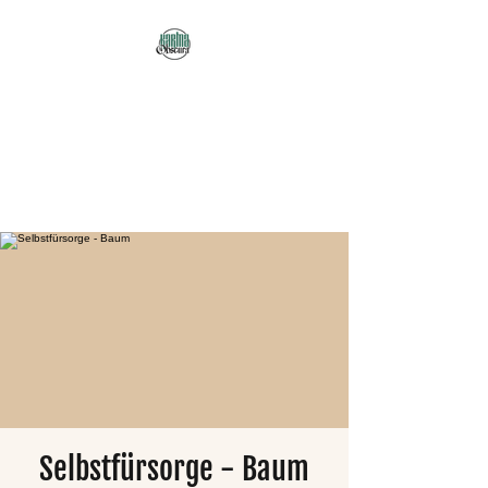
Karma Obscura
Dein Selbstfürsorge-
Yogastudio in Nürnberg
und online!
Selbstfürsorge - Baum