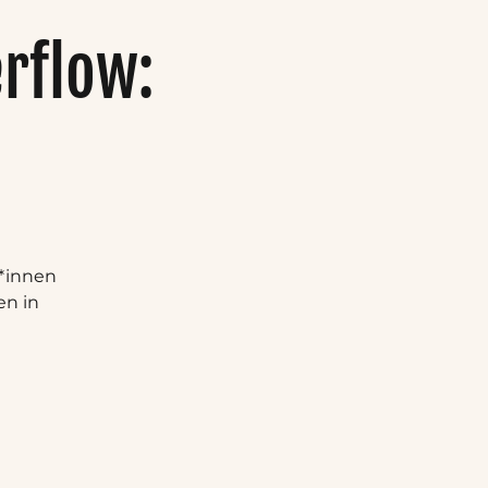
rflow:
r*innen
en in