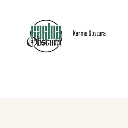
Karma Obscura
Dein Selbstfürsorge-
Yogastudio in Nürnberg
und online!
Start
Angebote
Preise
Online-Inhalte
Das Stu