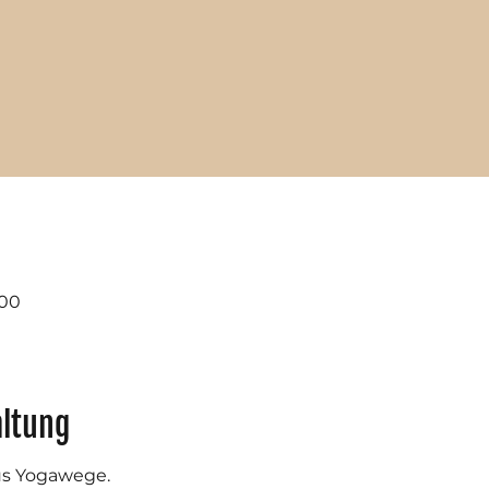
:00
altung
sus Yogawege.