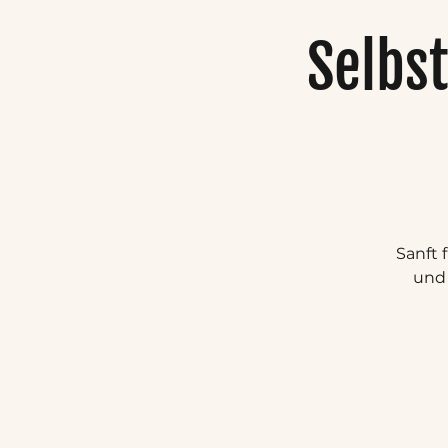
Selbs
Sanft 
und 