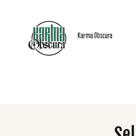
Karma Obscura
Dein Selbstfürsorge-
Yogastudio in Nürnberg
und online!
Start
Angebote
Preise
Online-Inhalte
Das Stu
Se