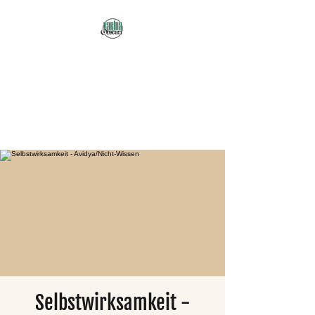
Karma Obscura
Dein Selbstfürsorge-
Yogastudio in Nürnberg
und online!
Selbstwirksamkeit -