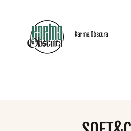
Karma Obscura
Dein Selbstfürsorge-
Yogastudio in Nürnberg
und online!
Start
Angebote
Preise
Online-Inhalte
Das Stu
SOFT&C