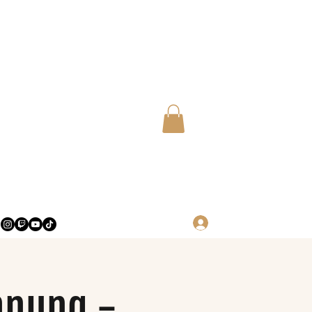
Log in
hnung -