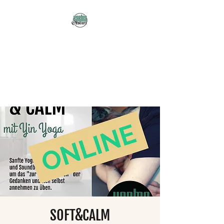
Karma Obscura
Dein Selbstfürsorge-
Yogastudio in Nürnberg
und online!
SOFT&CALM