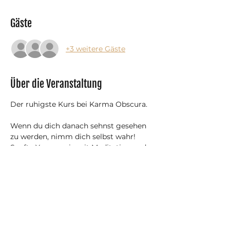
Gäste
+3 weitere Gäste
Über die Veranstaltung
Der ruhigste Kurs bei Karma Obscura.
​Wenn du dich danach sehnst gesehen 
zu werden, nimm dich selbst wahr!
Sanfte Yogapraxis mit Meditation und 
Soundbath um das "zur Ruhe 
kommen" der Gedanken und sich 
selbst annehmen zu üben.
Mit Monats- und Jahres-Abonnement 
ist die Teilnahme gratis/inklusive.
Hierzu bitte bei Buchung mit deinem 