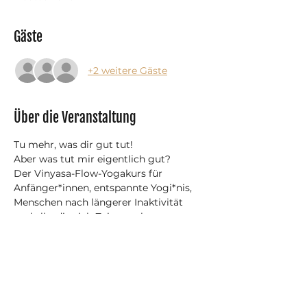
Gäste
+2 weitere Gäste
Über die Veranstaltung
Tu mehr, was dir gut tut!
Aber was tut mir eigentlich gut?
Der Vinyasa-Flow-Yogakurs für 
Anfänger*innen, entspannte Yogi*nis, 
Menschen nach längerer Inaktivität 
und alle, die sich Zeit zum lernen 
geben möchten.
Dein Kurs für körperliche und mentale 
Gesundheit.
Vinyasa-Flow-Yoga mit länger 
gehaltenen Asanas für Anfänger*innen 