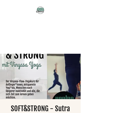
Karma Obscura
Dein Selbstfürsorge-
Yogastudio in Nürnberg
und online!
SOFT&STRONG - Sutra