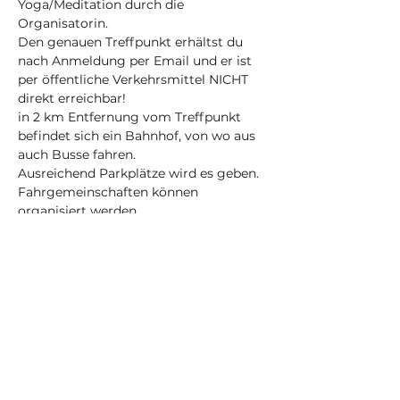
Yoga/Meditation durch die 
Organisatorin.
Den genauen Treffpunkt erhältst du 
nach Anmeldung per Email und er ist 
per öffentliche Verkehrsmittel NICHT 
direkt erreichbar! 
in 2 km Entfernung vom Treffpunkt 
befindet sich ein Bahnhof, von wo aus 
auch Busse fahren.
Ausreichend Parkplätze wird es geben. 
Fahrgemeinschaften können 
organisiert werden.
Teilnahme gegen freiwillige Spende 
vor Ort oder per Paypal im Nachgang. 
Jeder so, wie er/sie kann und will!
Mehr anzeigen
Tickets