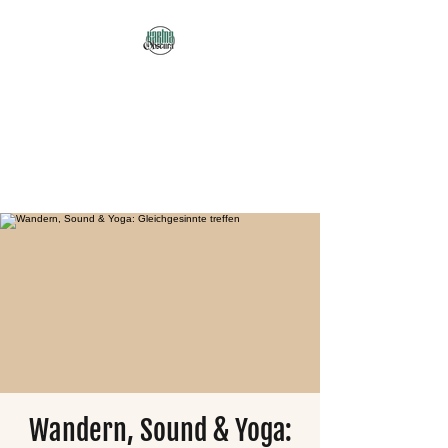
Karma Obscura
Dein Selbstfürsorge-
Yogastudio in Nürnberg
und online!
Wandern, Sound & Yoga: