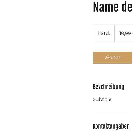
Name der
19,99
Euro
1 Std.
1
19,99
S
t
d
Weiter
Beschreibung
Subtitle
Kontaktangaben