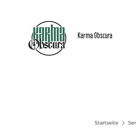
Karma Obscura
Dein Selbstfürsorge-
Yogastudio in Nürnberg
und online!
Start
Angebote
Preise
Online-Inhalte
Das Stu
Startseite
Ser