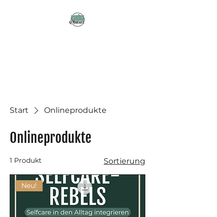
Karma Obscura
Dein Selbstfürsorge-
Yogastudio in Nürnberg
und online!
Start
Onlineprodukte
Onlineprodukte
1 Produkt
Sortierung
Neu!